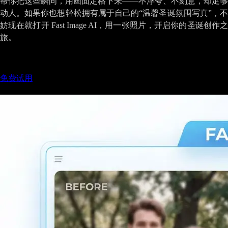
帮你把这些瞬间，用画面定格下来——不浮夸、不刻意，却足够
动人。如果你也想轻松拥有属于自己的“温馨圣诞氛围写真”，不
妨现在就打开 Fast Image AI，用一张照片，开启你的圣诞创作之
旅。
标签
:
AI图像生成
圣诞节
圣诞滤镜
免费试用
相关文章