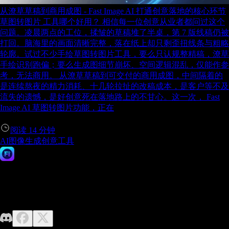
从潦草草稿到商用成图 - Fast Image AI 打通创意落地的核心环节
草图转图片 工具哪个好用？ 相信每一位创意从业者都问过这个
问题。凌晨两点的工位，揉皱的草稿堆了半桌，第 7 版线稿仍被
打回。脑海里的画面清晰完整，落在纸上却只剩歪扭线条与粗略
轮廓。试过不少手绘草图转图片工具，要么只认规整精稿，潦草
手绘识别跑偏；要么生成图细节崩坏、空间逻辑混乱，仅能作参
考，无法商用。 从潦草草稿到可交付的商用成图，中间隔着的
是连续熬夜的精力消耗、十几轮拉扯的改稿成本，是客户等不及
流失的遗憾，是好创意死在落地路上的不甘心。这一次， Fast
Image AI 草图转图片功能，正在
阅读
14
分钟
AI图像生成
创意工具
Fast Image AI
无需设计基础，释放你的想象力。Fast Image 让高质量 AI 图像
生成变得轻而易举。