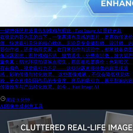
一键增强照片质量告别模糊与瑕疵 - Fast Image AI 重磅更新
在视觉内容为王的当下，一张高清有质感的图片，是高效传递价
值、快速吸引关注的核心载体。无论是专业摄影师、设计师、内
容创作者，还是电商卖家，在日常创作与运营中，都常被各类图
像问题困扰：图片模糊不清、细节丢失；分辨率过低，放大后严
重失真；弱光环境拍摄噪点密集，画面粗糙显廉价；色彩暗沉、
存在偏色，视觉吸引力不足——这些问题直接拉低内容呈现质
感，影响传播与转化效果。 这些图像难题，不仅会降低视觉体
验，更会直接削弱作品的专业度、商品的吸引力，甚至影响内容
传播效率与产品转化效果。如今， Fast Image AI
阅读
9
分钟
AI图像生成
创意工具