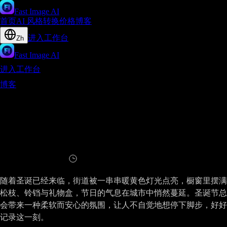
Fast Image AI
首页
AI 风格转换
价格
博客
进入工作台
Zh
Fast Image AI
进入工作台
博客
用照片定格圣诞时刻 - Fast Image AI一键生成治愈圣诞氛
围写真
用照片定格圣诞时刻 - Fast Image AI一键
生成治愈圣诞氛围写真
阅读
5
分钟
随着圣诞已经来临，街道被一串串暖黄色灯光点亮，橱窗里摆满
松枝、铃铛与礼物盒，节日的气息在城市中悄然蔓延。圣诞节总
会带来一种柔软而安心的氛围，让人不自觉地想停下脚步，好好
记录这一刻。