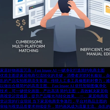
家居好物画面冗杂 - Fast Image AI 一键净化打造简约电商主图
优质主图是家居电商引流转化的关键，消费者浏览时长极短，杂
乱的产品实拍图易流失客源。传统人工多工具修图耗时费力，难
以做出合规简约的高质主图。 Fast Image AI 依托智能图像净化
技术，可一键优化画面、产出高清 简约主图 ，高效解决家居电
商视觉运营难题，提升产品曝光与转化效果。 一、 家居电商视
觉运营的行业现状 当下家居电商竞争激烈，平台对商品主图的
审核与视觉品质要求持续提升，简约画风成为流量主流。杂乱的