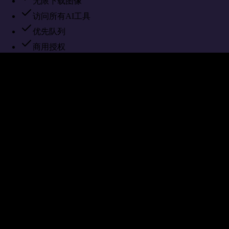
无限下载图像
访问所有AI工具
优先队列
商用授权