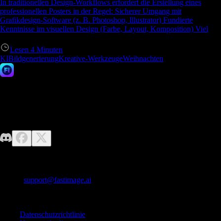
In traditionellen Design-Workflows erfordert die Erstellung eines
professionellen Posters in der Regel: Sicherer Umgang mit
Grafikdesign-Software (z. B. Photoshop, Illustrator) Fundierte
Kenntnisse im visuellen Design (Farbe, Layout, Komposition) Viel
Lesen
4
Minuten
KIBildgenerierung
Kreative-Werkzeuge
Weihnachten
Fast Image AI
Keine Designkenntnisse erforderlich – entfesseln Sie einfach Ihre
Fantasie. Fast Image macht es einfach, mühelos hochwertige KI-Bilder
zu generieren.
Kontaktiere uns
E-Mail:
support@fastimage.ai
KI-Stil-Transfer
Schnelle Links
Datenschutzrichtlinie