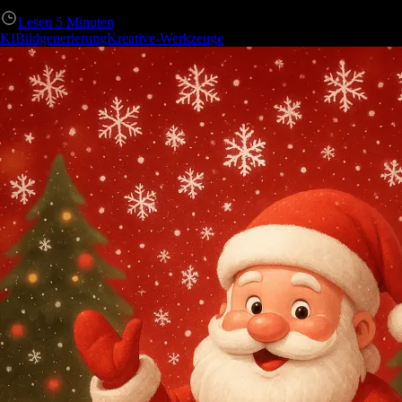
Lesen
5
Minuten
KIBildgenerierung
Kreative-Werkzeuge