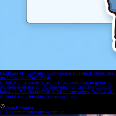
Fast Image AI - Das Chibi-Sticker-Creation-Tool ohne Einstiegshrden
der Schlssel zum Traffic-Erfolg
Im Jahr 2026 ist visuelle Ausdrucksform zum Mainstream geworden.
Mit ihrem niedlichen Stil und ihren vielseitigen Einsatzmöglichkeiten
haben sich Chibi-Sticker (Q-Style-Sticker) zum echten „Traffic-Code“
für Social-Media-Interaktionen, Content-Creation
Lesen
8
Minuten
KIBildgenerierung
Kreative-Werkzeuge