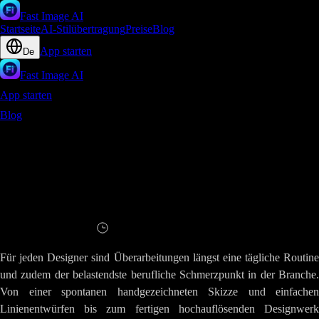
Fast Image AI
Startseite
AI-Stilübertragung
Preise
Blog
App starten
De
Fast Image AI
App starten
Blog
Revolutionr fr Designer-Effizienz - Fast Image AI Skizze-zu-
Bild beendet den Schmerz wiederholter berarbeitungen
Revolutionr fr Designer-Effizienz - Fast
Image AI Skizze-zu-Bild beendet den
Schmerz wiederholter berarbeitungen
Lesen
8
Minuten
Für jeden Designer sind Überarbeitungen längst eine tägliche Routine
und zudem der belastendste berufliche Schmerzpunkt in der Branche.
Von einer spontanen handgezeichneten Skizze und einfachen
Linienentwürfen bis zum fertigen hochauflösenden Designwerk