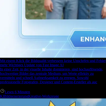
Mit einem Klick die Bildqualitt verbessern keine Unschrfen und Fehler
mehr Wichtiges Update von Fast Image AI
In einer Zeit, in der visuelle Inhalte dominieren, sind hochauflösende,
hochwertige Bilder das zentrale Medium, um Werte effektiv zu
vermitteln und schnell Aufmerksamkeit zu erregen. Sowohl
professionelle Fotografen, Designer und Content-Ersteller als auc
Lesen
6
Minuten
KIBildgenerierung
Kreative-Werkzeuge