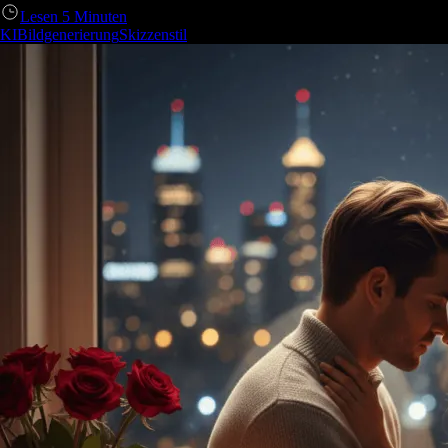
Lesen
5
Minuten
KIBildgenerierung
Skizzenstil