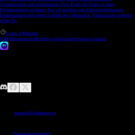
Umarmungen und gemeinsame Zeit. Doch für Paare in einer
Fernbeziehung ist dieser Tag oft geprägt von Zeitverschiebungen,
Entfernungen und einem Gefühl der Ohnmacht. Videoanrufe ersetzen
echte Da
Lesen
4
Minuten
KIBildgenerierung
Kreative-Werkzeuge
Festtags-Spezial
Fast Image AI
Keine Designkenntnisse erforderlich – entfesseln Sie einfach Ihre
Fantasie. Fast Image macht es einfach, mühelos hochwertige KI-Bilder
zu generieren.
Kontaktiere uns
E-Mail:
support@fastimage.ai
KI-Stil-Transfer
Schnelle Links
Datenschutzrichtlinie