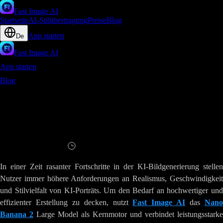
Fast Image AI
Startseite
AI-Stilübertragung
Preise
Blog
App starten
De
Fast Image AI
App starten
Blog
Fast Image AI Powered by Nano Banana 2 Die Qualitt von
Portrts neu definiert
Fast Image AI Powered by Nano Banana 2
Die Qualitt von Portrts neu definiert
Lesen
7
Minuten
In einer Zeit rasanter Fortschritte in der KI-Bildgenerierung stellen
Nutzer immer höhere Anforderungen an Realismus, Geschwindigkeit
und Stilvielfalt von KI-Porträts. Um den Bedarf an hochwertiger und
effizienter Erstellung zu decken, nutzt
Fast Image AI
das
Nan
Banana 2
Large Model als Kernmotor und verbindet leistungsstarke