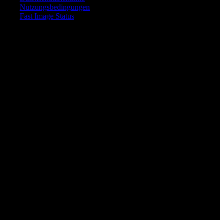
Nutzungsbedingungen
Fast Image Status
© 2025 Fast Image AI. Alle Rechte vorbehalten.