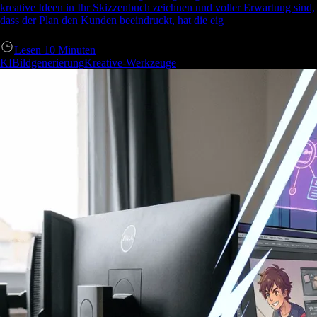
kreative Ideen in Ihr Skizzenbuch zeichnen und voller Erwartung sind,
dass der Plan den Kunden beeindruckt, hat die eig
Lesen
10
Minuten
KIBildgenerierung
Kreative-Werkzeuge