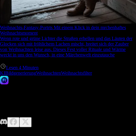
Weihnachts-Fantasy-Portrts Mit einem Klick in dein mrchenhaftes
Weihnachtsmoment
Wenn rote und grüne Lichter die Straßen erhellen und das Läuten der
Glocken sich mit fröhlichem Lachen mischt, breitet sich der Zauber
von Weihnachten leise aus. Dieses Fest voller Rituale und Wärme
weckt in uns den Wunsch, in eine Märchenwelt einzutauche
Lesen
4
Minuten
KIBildgenerierung
Weihnachten
Weihnachtsfilter
Fast Image AI
Keine Designkenntnisse erforderlich – entfesseln Sie einfach Ihre
Fantasie. Fast Image macht es einfach, mühelos hochwertige KI-Bilder
zu generieren.