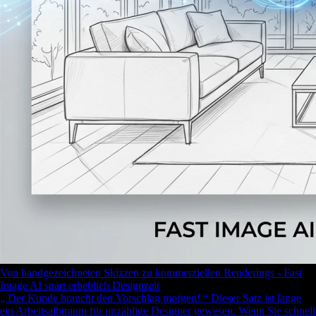
Von handgezeichneten Skizzen zu kommerziellen Renderings - Fast
Image AI spart erheblich Designzeit
„ Der Kunde braucht den Vorschlag morgen! “ Dieser Satz ist lange
ein Arbeitsalbtraum für unzählige Designer gewesen. Wenn Sie schnell