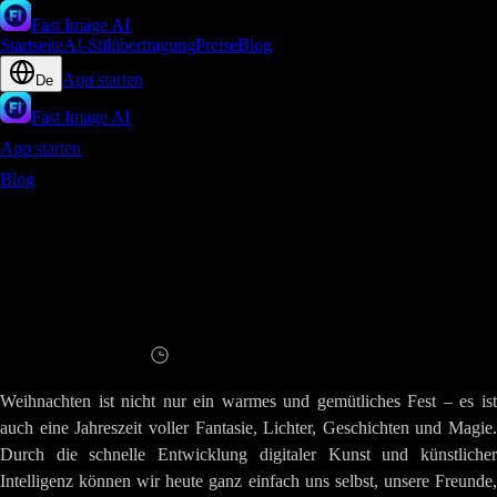
Fast Image AI
Startseite
AI-Stilübertragung
Preise
Blog
App starten
De
Fast Image AI
App starten
Blog
Versetze dich selbst in einen Weihnachtsfilm - Weihnachts-
Kreationsguide mit Fast Image AI
Versetze dich selbst in einen
Weihnachtsfilm - Weihnachts-
Kreationsguide mit Fast Image AI
Lesen
3
Minuten
Weihnachten ist nicht nur ein warmes und gemütliches Fest – es ist
auch eine Jahreszeit voller Fantasie, Lichter, Geschichten und Magie.
Durch die schnelle Entwicklung digitaler Kunst und künstlicher
Intelligenz können wir heute ganz einfach uns selbst, unsere Freunde,