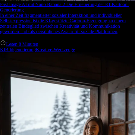
Fast Image AI mit Nano Banana 2 Die Erneuerung der KI-Kartoon-
Generierung
In einer Zeit fragmentierter sozialer Interaktion und individueller
Selbstexpression ist die KI-gestützte Cartoon-Erzeugung zu einem
zentralen Bindeglied zwischen Kreativität und Kommunikation
geworden – ob als persönliches Avatar für soziale Plattformen,
Lesen
8
Minuten
KIBildgenerierung
Kreative-Werkzeuge