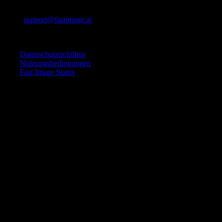
Kontaktiere uns
E-Mail:
support@fastimage.ai
KI-Stil-Transfer
Schnelle Links
Datenschutzrichtlinie
Nutzungsbedingungen
Fast Image Status
© 2025 Fast Image AI. Alle Rechte vorbehalten.