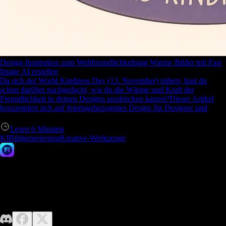
Design-Inspiration zum Weltfreundlichkeitstag Warme Bilder mit Fast
Image AI erstellen
Da sich der World Kindness Day (13. November) nähert, hast du
schon darüber nachgedacht, wie du die Wärme und Kraft der
Freundlichkeit in deinen Designs ausdrücken kannst?Dieser Artikel
konzentriert sich auf feiertagsbezogenes Design für Designer und
Lesen
6
Minuten
KIBildgenerierung
Kreative-Werkzeuge
Fast Image AI
Keine Designkenntnisse erforderlich – entfesseln Sie einfach Ihre
Fantasie. Fast Image macht es einfach, mühelos hochwertige KI-Bilder
zu generieren.