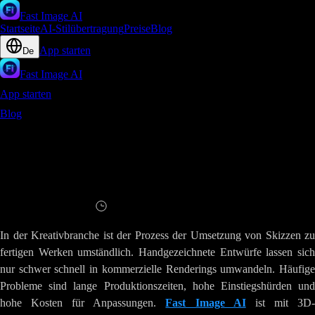
Fast Image AI
Startseite
AI-Stilübertragung
Preise
Blog
App starten
De
Fast Image AI
App starten
Blog
Sekunden aus Skizze zum realistischen Bild mit Fast Image
AI
Sekunden aus Skizze zum realistischen Bild
mit Fast Image AI
Lesen
10
Minuten
In der Kreativbranche ist der Prozess der Umsetzung von Skizzen zu
fertigen Werken umständlich. Handgezeichnete Entwürfe lassen sich
nur schwer schnell in kommerzielle Renderings umwandeln. Häufige
Probleme sind lange Produktionszeiten, hohe Einstiegshürden und
hohe Kosten für Anpassungen.
Fast Image AI
ist mit 3D