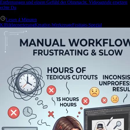
Entfernungen und einem Gefühl der Ohnmacht. Videoanrufe ersetzen
echte Da
Lesen
4
Minuten
KIBildgenerierung
Kreative-Werkzeuge
Festtags-Spezial