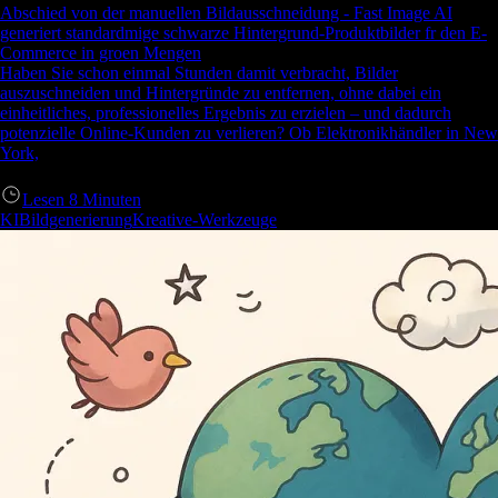
Abschied von der manuellen Bildausschneidung - Fast Image AI
generiert standardmige schwarze Hintergrund-Produktbilder fr den E-
Commerce in groen Mengen
Haben Sie schon einmal Stunden damit verbracht, Bilder
auszuschneiden und Hintergründe zu entfernen, ohne dabei ein
einheitliches, professionelles Ergebnis zu erzielen – und dadurch
potenzielle Online-Kunden zu verlieren? Ob Elektronikhändler in New
York,
Lesen
8
Minuten
KIBildgenerierung
Kreative-Werkzeuge