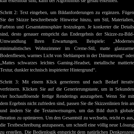
klar erkennbar sind, kann der Algorithmus sie genau erkennen.
Schritt 2: Text eingeben, um Bildanforderungen zu ergänzen. Fügen
Sie der Skizze beschreibende Hinweise hinzu, um Stil, Materialien,
Farbton und Gesamtatmosphäre festzulegen. Je konkreter die Details
sind, desto genauer entspricht das Endergebnis der Skizze-zu-Bild-
Umwandlung Ihren Erwartungen. Beispiele: „Modernes
minimalistisches Wohnzimmer im Creme-Stil, matte glanzarme
Bodenfliesen, warmes Licht von Stehlampen in der Dämmerung“ oder
„Mattes schwarzes leichtes Gaming-Headset, metallische mattierte
Textur, dunkler technisch inspirierter Hintergrund“.
Schritt 3: Mit einem Klick generieren und nach Bedarf iterativ
verfeinern. Klicken Sie auf die Generierungstaste, um in Sekunden
vier hochauflösende fertige Renderings auszugeben. Wenn Sie mit
dem Ergebnis nicht zufrieden sind, passen Sie die Skizzenlinien fein an
und ändern Sie die Textanweisungen, um das Bild durch globale
Iteration zu optimieren. Um den Gesamtstil zu wechseln, reicht es aus,
die Textbeschreibung anzupassen, um schnell eine völlig neue Lösung
zu erstellen. Die Bedienlogik entspricht dem natürlichen Denkprozess