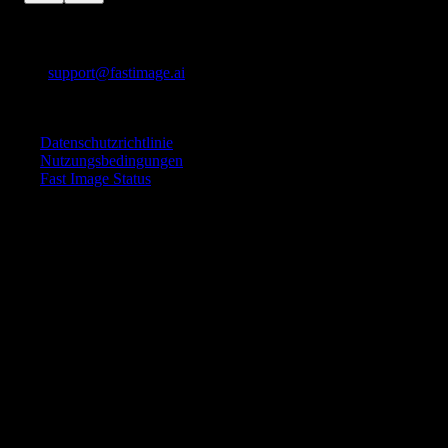
Kontaktiere uns
E-Mail:
support@fastimage.ai
KI-Stil-Transfer
Schnelle Links
Datenschutzrichtlinie
Nutzungsbedingungen
Fast Image Status
© 2025 Fast Image AI. Alle Rechte vorbehalten.