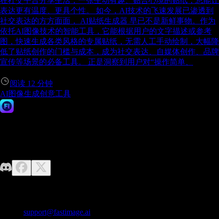
在社交平台分享生活，一张生动有趣、贴合心境的贴纸，总能让
表达更有温度、更具个性。 如今，AI技术的飞速发展已渗透到
社交表达的方方面面， AI贴纸生成器 早已不是新鲜事物。作为
依托AI图像技术的智能工具，它能根据用户的文字描述或参考
图，快速生成各类风格的专属贴纸，无需人工手动绘制，大幅降
低了贴纸创作的门槛与成本，成为社交表达、自媒体创作、品牌
宣传等场景的必备工具。 正是洞察到用户对“操作简单、
阅读
12
分钟
AI图像生成
创意工具
Fast Image AI
无需设计基础，释放你的想象力。Fast Image 让高质量 AI 图像
生成变得轻而易举。
联系我们
邮箱：
support@fastimage.ai