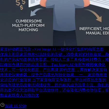
家居好物画面冗杂 - Fast Image AI 一键净化打造简约电商主图
优质主图是家居电商引流转化的关键，消费者浏览时长极短，杂
乱的产品实拍图易流失客源。传统人工多工具修图耗时费力，难
以做出合规简约的高质主图。 Fast Image AI 依托智能图像净化
技术，可一键优化画面、产出高清 简约主图 ，高效解决家居电
商视觉运营难题，提升产品曝光与转化效果。 一、 家居电商视
觉运营的行业现状 当下家居电商竞争激烈，平台对商品主图的
审核与视觉品质要求持续提升，简约画风成为流量主流。杂乱的
商品图不仅无法获取平台流量扶持，还会降低消费者信任度，多
数卖家耗费人力物力优
阅读
16
分钟