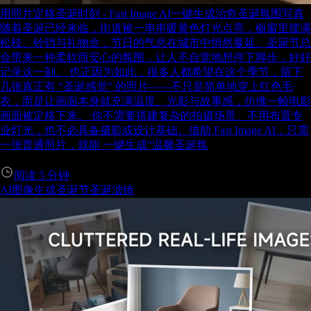
用照片定格圣诞时刻 - Fast Image AI一键生成治愈圣诞氛围写真
随着圣诞已经来临，街道被一串串暖黄色灯光点亮，橱窗里摆满
松枝、铃铛与礼物盒，节日的气息在城市中悄然蔓延。圣诞节总
会带来一种柔软而安心的氛围，让人不自觉地想停下脚步，好好
记录这一刻。 也正因为如此，很多人都希望在这个季节，留下
几张真正有 “圣诞感觉” 的照片——不只是简单地穿上红色毛
衣，而是让画面本身就充满温度、光影与故事感，仿佛一帧电影
画面被定格下来。 你不需要搭建复杂的拍摄场景、不用布置专
业灯光，也不必具备摄影或设计基础。借助 Fast Image AI，只需
一张普通照片，就能 一键生成“温馨圣诞氛
阅读
5
分钟
AI图像生成
圣诞节
圣诞滤镜