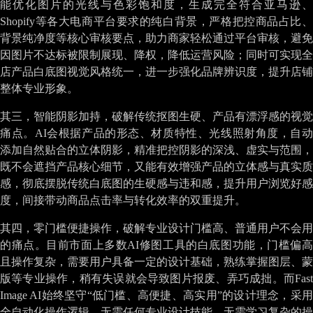
能优化图片的光线与色彩饱和度，生成完全符合亚马逊、
Shopify等各大电商平台要求的纯白背景，严格把控商品占比、
背景纯净度等核心审核要点，助力商家轻松通过平台审核，避免
因图片不达标被限制展现、降权，降低运营风险；同时可实现全
店产品白底图视觉风格统一，进一步强化品牌辨识度，提升店铺
整体专业形象。
其三，智能阴影加持，破解传统抠图生硬、产品有漂浮感的视觉
痛点。AI会根据产品的形态、材质特性、光线照射角度，自动
添加自然贴合的立体阴影，精准把控阴影的深浅、虚实与范围，
既不会遮挡产品核心细节，又能有效增强产品的立体感与真实质
感，彻底摆脱传统白底图的生硬感与违和感，提升用户浏览好感
度，间接带动商品点击率与转化效率的双重提升。
其四，零门槛便捷操作，破解专业设计门槛高、普通用户不会用
的痛点。目前市面上多数AI修图工具的白底图功能，门槛偏高
且操作复杂，需要用户具备一定的设计基础，熟练掌握图层、蒙
版等专业操作，稍有失误就会导致图片报废、弄巧成拙。而Fast
Image AI始终坚守“低门槛、高便捷、高实用”的设计理念，采用
全自动化操作逻辑，无需任何专业设计技能，无需学习复杂的操